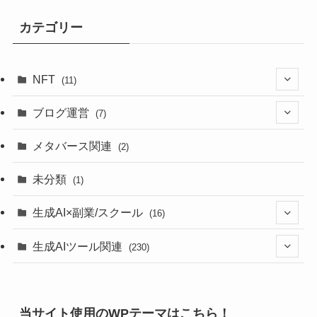
カテゴリー
NFT
(11)
(1)
ブログ運営
(7)
(5)
(7)
メタバース関連
(2)
(3)
未分類
(1)
生成AI×副業/スクール
(16)
(5)
生成AIツール関連
(230)
(11)
(9)
(2)
(5)
当サイト使用のWPテーマはこちら！