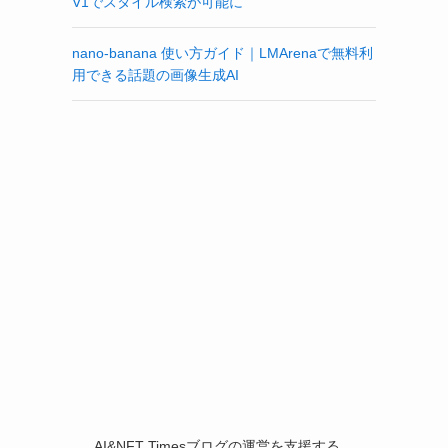
V1でスタイル検索が可能に
nano-banana 使い方ガイド｜LMArenaで無料利
用できる話題の画像生成AI
AI&NFT Timesブログの運営を支援する。