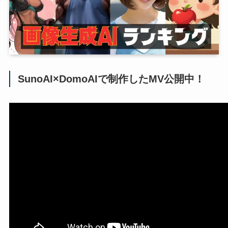
SunoAI×DomoAIで制作したMV公開中！